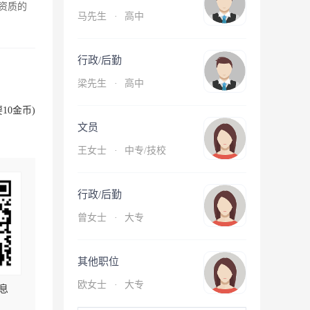
资质的
马先生
·
高中
行政/后勤
梁先生
·
高中
10金币)
文员
王女士
·
中专/技校
行政/后勤
曾女士
·
大专
其他职位
欧女士
·
大专
息