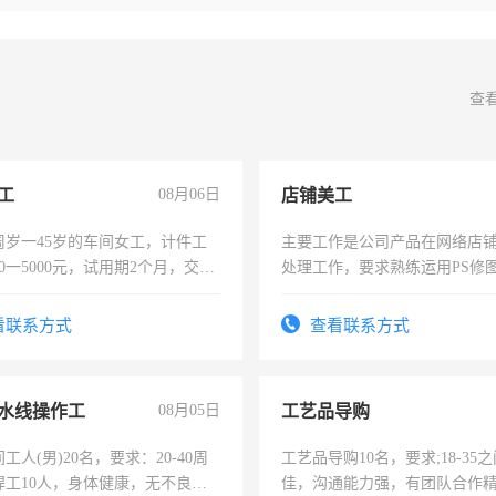
查
工
08月06日
店铺美工
周岁一45岁的车间女工，计件工
主要工作是公司产品在网络店
00一5000元，试用期2个月，交五
处理工作，要求熟练运用PS修图
年薪假，年底福利
作时间每天8小时，待遇优厚。
看联系方式
查看联系方式
水线操作工
08月05日
工艺品导购
工人(男)20名，要求：20-40周
工艺品导购10名，要求;18-35
焊工10人，身体健康，无不良嗜
佳，沟通能力强，有团队合作