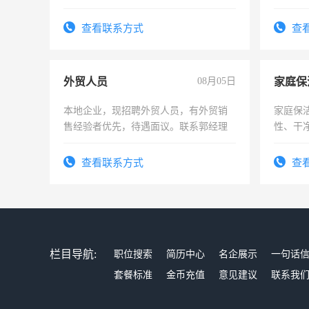
好。薪资
宿，免
查看联系方式
查
25号准
外贸人员
08月05日
家庭保
本地企业，现招聘外贸人员，有外贸销
家庭保
售经验者优先，待遇面议。联系郭经理
性、干净
时间灵
太太等
查看联系方式
查
栏目导航:
职位搜索
简历中心
名企展示
一句话
套餐标准
金币充值
意见建议
联系我