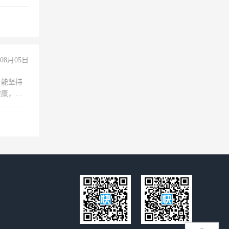
08月05日
，能坚持
健康，有
无犯罪记
上文化，
良好沟通