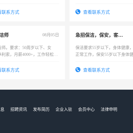
：4500-7000元，标准八人间住
上进心，有工作经验者优先！
费发放劳保用品，两班倒，每月
看联系方式
查看联系方式
时发放工资，工作时间10小时
洁师
08月05日
急招保洁，保安，客服，工程
洁师。要求：50周岁以下、女
保洁要求55岁以下，身体健康
利索，月薪4000+，工作轻松，
正常工作，保安55岁以下身体
活，不需坐班，适合宝妈、全职
责任心形象端庄，遵纪守法，
。
录，客服要求45岁以下高中以
看联系方式
查看联系方式
懂电脑工作认真，性格开朗有
能力，工程，懂水电维修。
信息
招聘资讯
发布简历
企业入驻
会员中心
法律申明
们