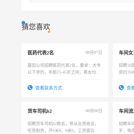
猜您喜欢
医药代表2名
08月07日
车间女
基因公司招聘医药代表2名，要求：大专
招聘18
以下学历，年龄25-45岁之间，男女均
资约35
可，需要具有营销经验，从事过医药代
险，有
表或者有医学资质的优先，底薪+绩效，
查看联系方式
查
交五险。
货车司机b2
08月06日
车间流
招聘货车司机b2数名，带从业资格证，
招聘车间
吃苦耐劳，开6米8，9米6，工资面议
岁，电