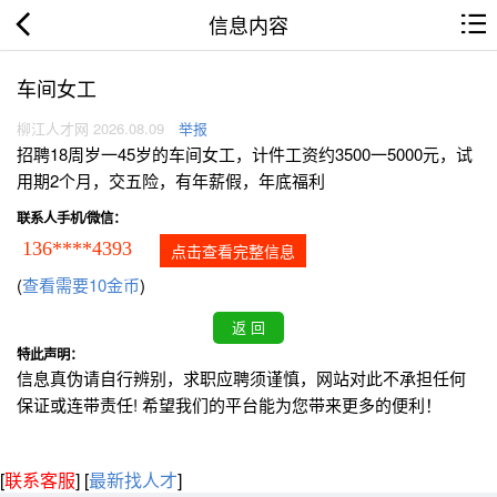
信息内容
车间女工
柳江人才网 2026.08.09
举报
招聘18周岁一45岁的车间女工，计件工资约3500一5000元，试
用期2个月，交五险，有年薪假，年底福利
联系人手机/微信：
136****4393
点击查看完整信息
(
查看需要10金币
)
特此声明：
信息真伪请自行辨别，求职应聘须谨慎，网站对此不承担任何
保证或连带责任! 希望我们的平台能为您带来更多的便利！
[
联系客服
]
[
最新找人才
]