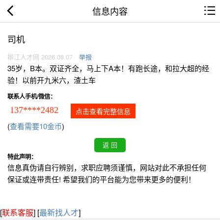
信息内容
司机
柳江人才网 2026.08.07
举报
35岁，B本。双证齐全，马上下A本！有跑长途，和拉大超的经
验！以前开九米六，渣土车
联系人手机/微信：
137****2482
点击查看完整信息
(
查看需要10金币
)
特此声明：
信息真伪请自行辨别，求职应聘须谨慎，网站对此不承担任何
保证或连带责任! 希望我们的平台能为您带来更多的便利！
[
联系客服
]
[
最新找人才
]