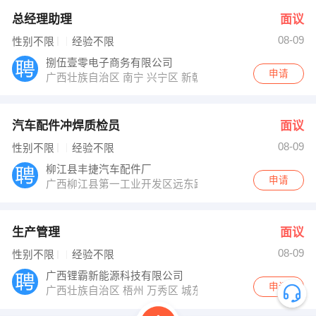
总经理助理
面议
08-09
性别不限
经验不限
捌伍壹零电子商务有限公司
申请
广西壮族自治区 南宁 兴宁区 新朝阳商务大厦17楼1705
汽车配件冲焊质检员
面议
08-09
性别不限
经验不限
柳江县丰捷汽车配件厂
申请
广西柳江县第一工业开发区远东路8号
生产管理
面议
08-09
性别不限
经验不限
广西锂霸新能源科技有限公司
申请
广西壮族自治区 梧州 万秀区 城东镇都连永新嘉利西北