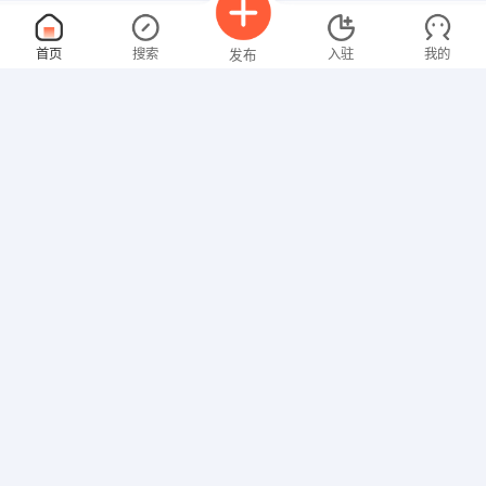
行政前台
面议
首页
搜索
入驻
我的
发布
08-09
性别不限
经验不限
捌伍壹零电子商务有限公司
申请
广西壮族自治区 南宁 兴宁区 新朝阳商务大厦17楼1705
电话客服
面议
招聘信息
求职简历
08-09
性别不限
经验不限
博睿一统装饰材料有限公司
申请
广西壮族自治区 南宁 青秀区 南宁青秀东盟商务区合作路
家居顾问
面议
08-09
性别不限
经验不限
博睿一统装饰材料有限公司
申请
广西壮族自治区 南宁 青秀区 南宁青秀东盟商务区合作路