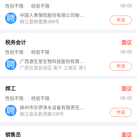
发布 [销售员 ] 招聘信息
08-09
性别不限
经验不限
郭生 发布 [锅炉操作工 ] 招聘信息
【柳州市双飞汽车电器配件制造有限公司 】 强势入驻
中国人寿保险股份有限公司柳江支公司
申请
柳江县柳堡路386号
税务会计
面议
08-09
性别不限
经验不限
广西源生堂生物科技股份有限公司
申请
广西壮族自治区 南宁 江南区 南宁经济开发区国凯大道东
焊工
面议
08-09
性别不限
经验不限
柳州市乐伊净水设备有限责任公司
申请
柳江县永新西路108号
销售员
面议